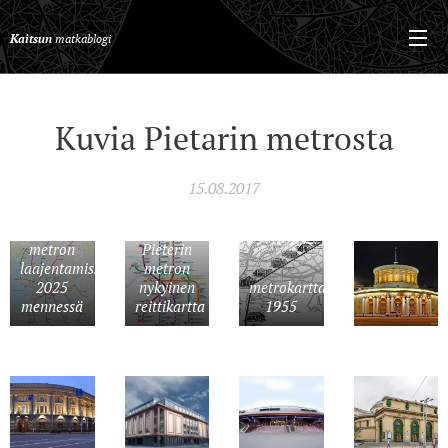
Kaitsun
matkablogi
Kuvia Pietarin metrosta
15.08.2017
Pieterin
metron
Pieterin
laajentamissuunnitelma
metron
2025
nykyinen
metrokartta
mennessä
reittikartta
1955