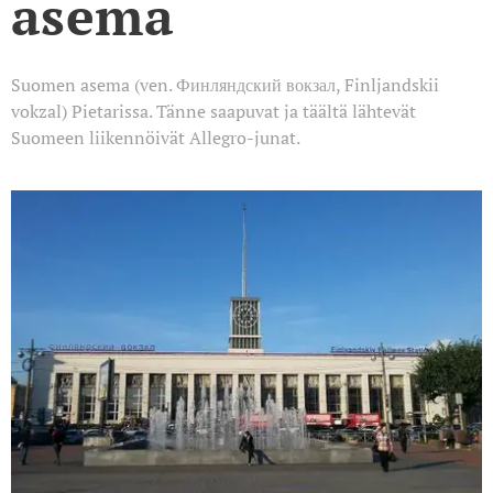
asema
Suomen asema (ven. Финляндский вокзал, Finljandskii
vokzal) Pietarissa. Tänne saapuvat ja täältä lähtevät
Suomeen liikennöivät Allegro-junat.