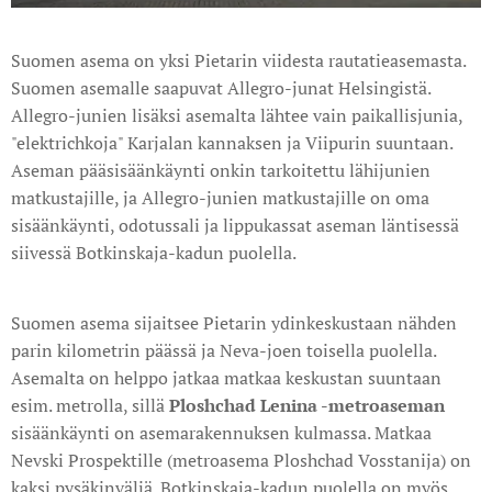
Suomen asema on yksi Pietarin viidesta rautatieasemasta.
Suomen asemalle saapuvat Allegro-junat Helsingistä.
Allegro-junien lisäksi asemalta lähtee vain paikallisjunia,
"elektrichkoja" Karjalan kannaksen ja Viipurin suuntaan.
Aseman pääsisäänkäynti onkin tarkoitettu lähijunien
matkustajille, ja Allegro-junien matkustajille on oma
sisäänkäynti, odotussali ja lippukassat aseman läntisessä
siivessä Botkinskaja-kadun puolella.
Suomen asema sijaitsee Pietarin ydinkeskustaan nähden
parin kilometrin päässä ja Neva-joen toisella puolella.
Asemalta on helppo jatkaa matkaa keskustan suuntaan
esim. metrolla, sillä
Ploshchad Lenina -metroaseman
sisäänkäynti on asemarakennuksen kulmassa. Matkaa
Nevski Prospektille (metroasema Ploshchad Vosstanija) on
kaksi pysäkinväliä. Botkinskaja-kadun puolella on myös