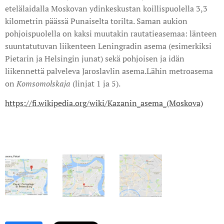
etelälaidalla Moskovan ydinkeskustan koillispuolella 3,3
kilometrin päässä Punaiselta torilta. Saman aukion
pohjoispuolella on kaksi muutakin rautatieasemaa: länteen
suuntatutuvan liikenteen Leningradin asema (esimerkiksi
Pietarin ja Helsingin junat) sekä pohjoisen ja idän
liikennettä palveleva Jaroslavlin asema.Lähin metroasema
on
Komsomolskaja
(linjat 1 ja 5).
https://fi.wikipedia.org/wiki/Kazanin_asema_(Moskova)