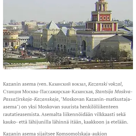
Kazanin asema (ven. Казанский вокзал,
Kazanski vokzal
,
Станция Москва-Пассажирская-Казанская,
Stantsija Moskva-
Passažirskaja-Kazanskaja
, "Moskovan Kazanin-matkustaja-
asema") on yksi Moskovan suurista henkilöliikenteen
rautatieasemista. Asemalta liikennöidään vilkkaasti sekä
kauko- että lähijunilla lähinnä itään, kaakkoon ja etelään.
Kazanin asema sijaitsee Komsomolskaja-aukion